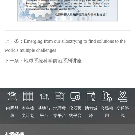
上一条：Emerging from our silos:trying to find solutions to the
world's multiple challenges
下一条：地球系统科学前沿系列讲座
内网登
本科拔
基地与
地理数
仪器预
助力城
会场租
交通路
录
尖计划
平台
据平台
约平台
环
用
线
友情链接