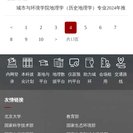
城市与环境学院地理学（历史地理学）专业2024年推
免复试名单
<
1
2
3
4
5
6
7
8
9
10
>
共13页
内网登
本科拔
基地与
地理数
仪器预
助力城
会场租
交通路
录
尖计划
平台
据平台
约平台
环
用
线
友情链接
北京大学
教育部
国家科学技术部
国家生态环境部