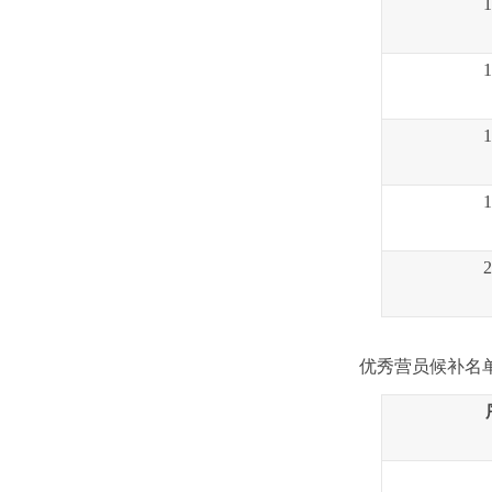
1
1
1
1
2
优秀营员候补
名