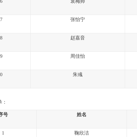
6
袁梅帅
7
张怡宁
8
赵嘉音
9
周佳怡
0
朱
彧
单
：
序号
姓名
1
鞠欣洁