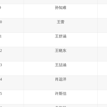
9
孙知难
0
王蕾
1
王舒涵
2
王晓东
3
王
喆
涵
4
肖远洋
5
许斯佶