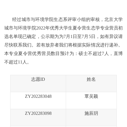
经过城市与环境学院
生态
系评审小组的审核，北京大学
城市与环境学院2022年优秀大学生夏令营
生态学
专业营员初
选名单现已确定，公示期为
为
7
月
1
日至
7
月
5
日
，如有异议请
尽快联系我们。若有放弃者我们将根据实际情况进行递补。
本专业
夏令营优秀营员数目预计为：硕士不超过7人，直博
不超过11人。
志愿
ID
姓名
ZY202283048
覃吴颖
ZY202283098
施辰玥