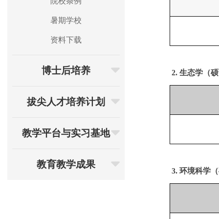
院校条例
暑期学校
资料下载
博士后培养
2.
生态学（硕
拔尖人才培养计划
教学平台与实习基地
教育教学成果
3.
环境科学（