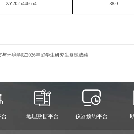
ZY2025446654
88.0
与环境学院2026年留学生研究生复试成绩
平台
地理数据平台
仪器预约平台