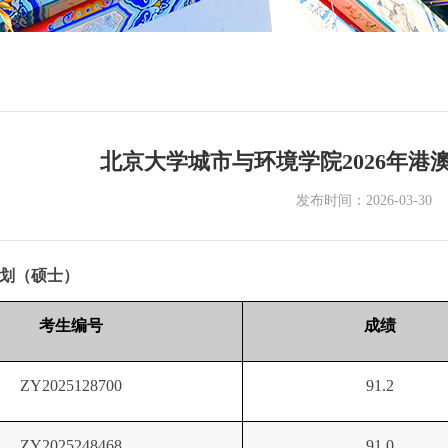
北京大学城市与环境学院2026年港
发布时间：2026-03-30
划（硕士）
考生编号
成绩
ZY2025128700
91.2
ZY2025248468
91.0