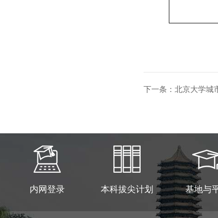
下一条：北京大学城市
内网登录
本科拔尖计划
基地与