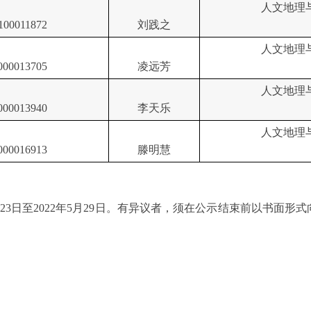
人文地理
100011872
刘践之
人文地理
000013705
凌远芳
人文地理
000013940
李天乐
人文地理
000016913
滕
明慧
23
日至
20
22
年
5
月
29
日。有异议者，须在公示结束前以书面形式