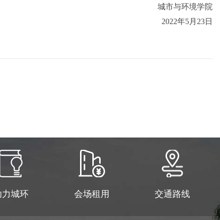
城市与环境学院
20
2
2
年
5
月
23
日
助力城环
会场租用
交通路线